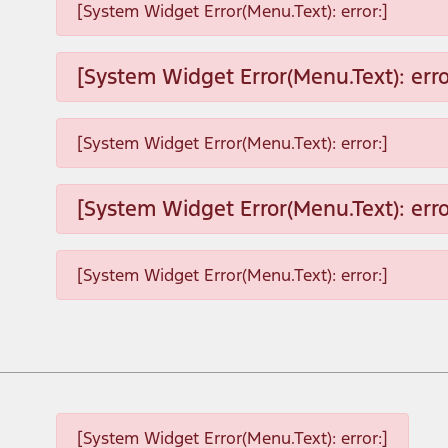
[System Widget Error(Menu.Text): error:]
[System Widget Error(Menu.Text): erro
[System Widget Error(Menu.Text): error:]
[System Widget Error(Menu.Text): erro
[System Widget Error(Menu.Text): error:]
[System Widget Error(Menu.Text): error:]