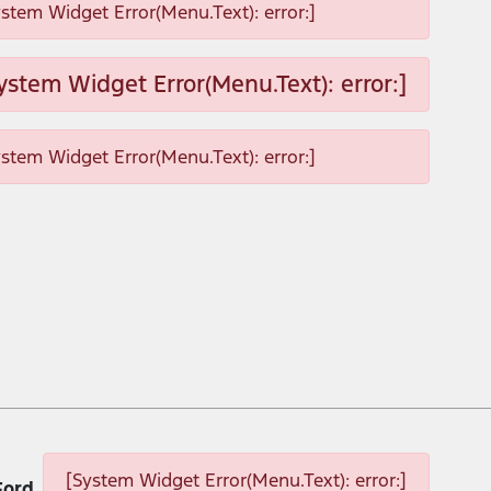
ystem Widget Error(Menu.Text): error:]
ystem Widget Error(Menu.Text): error:]
ystem Widget Error(Menu.Text): error:]
[System Widget Error(Menu.Text): error:]
Ford